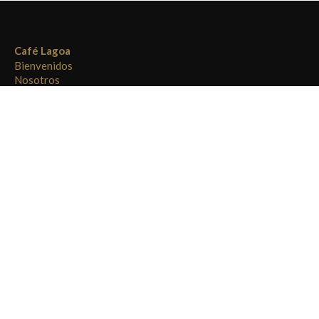
Café Lagoa
Bienvenidos
Nosotros
Tienda
Cómo comprar
Contacto
info@cafelagoa.com.ar
Raúl Alfonsín 24, Lanús Oeste
+54 11 4240 6689
+5491168904840
/
cafe.lagoa1
cafe.lagoa
Compartir en